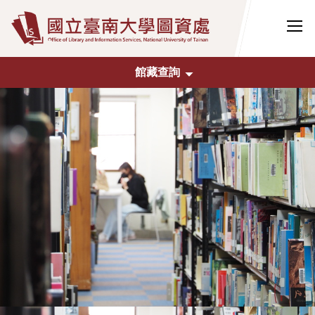
跳
到
主
要
館藏查詢
內
容
區