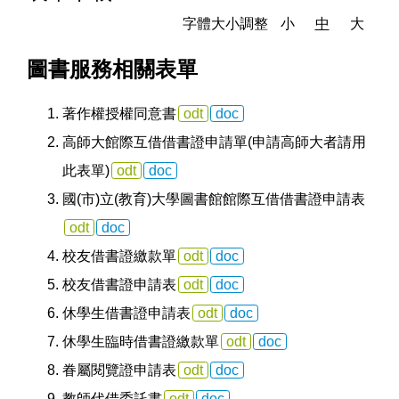
字體大小調整
小
中
大
圖書服務相關表單
著作權授權同意書
odt
doc
高師大館際互借借書證申請單(申請高師大者請用
此表單)
odt
doc
國(市)立(教育)大學圖書館館際互借借書證申請表
odt
doc
校友借書證繳款單
odt
doc
校友借書證申請表
odt
doc
休學生借書證申請表
odt
doc
休學生臨時借書證繳款單
odt
doc
眷屬閱覽證申請表
odt
doc
教師代借委託書
odt
doc