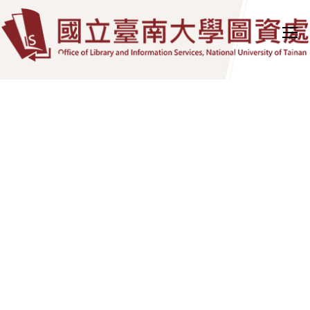
跳
到
主
要
內
容
區